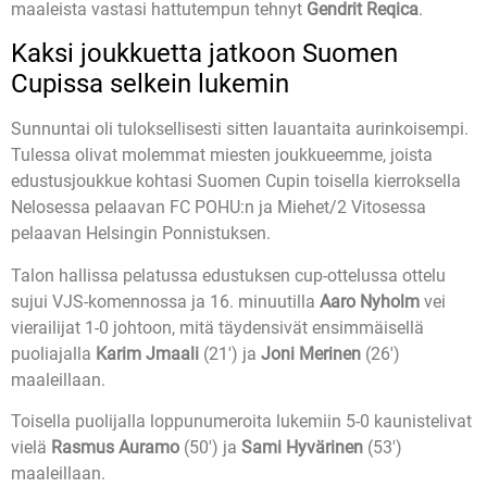
maaleista vastasi hattutempun tehnyt
Gendrit Reqica
.
Kaksi joukkuetta jatkoon Suomen
Cupissa selkein lukemin
Sunnuntai oli tuloksellisesti sitten lauantaita aurinkoisempi.
Tulessa olivat molemmat miesten joukkueemme, joista
edustusjoukkue kohtasi Suomen Cupin toisella kierroksella
Nelosessa pelaavan FC POHU:n ja Miehet/2 Vitosessa
pelaavan Helsingin Ponnistuksen.
Talon hallissa pelatussa edustuksen cup-ottelussa ottelu
sujui VJS-komennossa ja 16. minuutilla
Aaro Nyholm
vei
vierailijat 1-0 johtoon, mitä täydensivät ensimmäisellä
puoliajalla
Karim Jmaali
(21′) ja
Joni Merinen
(26′)
maaleillaan.
Toisella puolijalla loppunumeroita lukemiin 5-0 kaunistelivat
vielä
Rasmus Auramo
(50′) ja
Sami Hyvärinen
(53′)
maaleillaan.