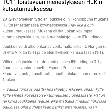
TU11 loistavaan menestykseen HJK:n
kutsuturnauksessa
2012-syntyneiden tyttöjen joukkue oli viikonloppuna mukana
HJK:n järjestämässä kovatasoisessa
Play like a girl
-
kutsuturnauksessa. Mukana oli ikäluokan kovimpia
suomalaisjoukkueita, sekä ruotsalaisjoukkue IFK Lidingö.
Joukkue voitti alkulohkonsa voittamalla sekä FC Hongan (6-
0) että Virkiän (3-1) ja pelaten Ilveksen kanssa tasan (1-1).
Välierässä joukkue kaatoi ruotsalaisen IFK Lidingön 3-1 ja
finaalissa vastaan asettui Espoon Palloseura.
Finaalivastustaja osoittautui lopulta niukasti paremmaksi 0-
1 lukemin.
–
Vaikka turnaus päättyi finaalipettymykseen, ollaan kyllä
kyllä ylpeitä kovatasoisen turnauksen hopeasijasta. Paljon
jäi kovia joukkueita taakse, eikä matkalla finaaliin tiukoissa
paikoissa ollut puhettakaan periksi antamisesta, vaan