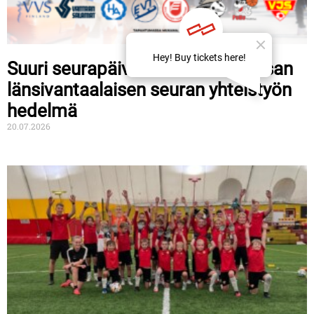
Suuri seurapäivä 15.8. – kahdeksan
länsivantaalaisen seuran yhteistyön
hedelmä
20.07.2026