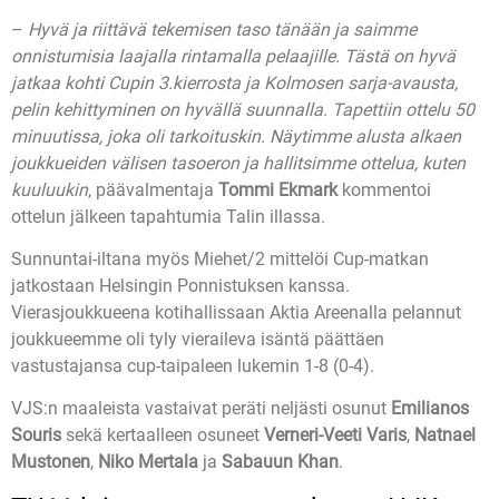
–
Hyvä ja riittävä tekemisen taso tänään ja saimme
onnistumisia laajalla rintamalla pelaajille. Tästä on hyvä
jatkaa kohti Cupin 3.kierrosta ja Kolmosen sarja-avausta,
pelin kehittyminen on hyvällä suunnalla. Tapettiin ottelu 50
minuutissa, joka oli tarkoituskin. Näytimme alusta alkaen
joukkueiden välisen tasoeron ja hallitsimme ottelua, kuten
kuuluukin
, päävalmentaja
Tommi Ekmark
kommentoi
ottelun jälkeen tapahtumia Talin illassa.
Sunnuntai-iltana myös Miehet/2 mittelöi Cup-matkan
jatkostaan Helsingin Ponnistuksen kanssa.
Vierasjoukkueena kotihallissaan Aktia Areenalla pelannut
joukkueemme oli tyly vieraileva isäntä päättäen
vastustajansa cup-taipaleen lukemin 1-8 (0-4).
VJS:n maaleista vastaivat peräti neljästi osunut
Emilianos
Souris
sekä kertaalleen osuneet
Verneri-Veeti Varis
,
Natnael
Mustonen
,
Niko Mertala
ja
Sabauun Khan
.