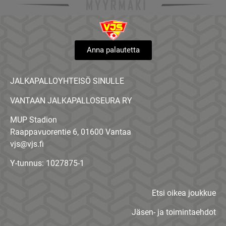
Anna palautetta
JALKAPALLOYHTEISÖ SINULLE
VANTAAN JALKAPALLOSEURA RY
MUP Stadion
Raappavuorentie 6, 01600 Vantaa
vjs@vjs.fi
Y-tunnus: 1027875-1
Etsi oikea joukkue
Jäsen- ja toimintaehdot