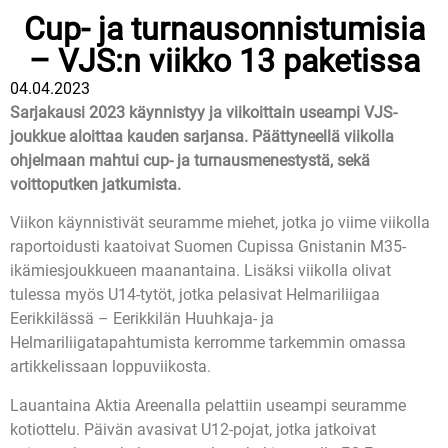
Cup- ja turnausonnistumisia
– VJS:n viikko 13 paketissa
04.04.2023
Sarjakausi 2023 käynnistyy ja viikoittain useampi VJS-
joukkue aloittaa kauden sarjansa. Päättyneellä viikolla
ohjelmaan mahtui cup- ja turnausmenestystä, sekä
voittoputken jatkumista.
Viikon käynnistivät seuramme miehet, jotka jo viime viikolla
raportoidusti kaatoivat Suomen Cupissa Gnistanin M35-
ikämiesjoukkueen maanantaina. Lisäksi viikolla olivat
tulessa myös U14-tytöt, jotka pelasivat Helmariliigaa
Eerikkilässä – Eerikkilän Huuhkaja- ja
Helmariliigatapahtumista kerromme tarkemmin omassa
artikkelissaan loppuviikosta.
Lauantaina Aktia Areenalla pelattiin useampi seuramme
kotiottelu. Päivän avasivat U12-pojat, jotka jatkoivat