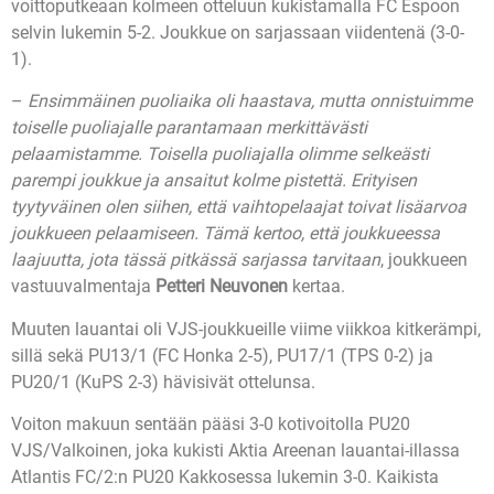
voittoputkeaan kolmeen otteluun kukistamalla FC Espoon
selvin lukemin 5-2. Joukkue on sarjassaan viidentenä (3-0-
1).
–
Ensimmäinen puoliaika oli haastava, mutta onnistuimme
toiselle puoliajalle parantamaan merkittävästi
pelaamistamme. Toisella puoliajalla olimme selkeästi
parempi joukkue ja ansaitut kolme pistettä. Erityisen
tyytyväinen olen siihen, että vaihtopelaajat toivat lisäarvoa
joukkueen pelaamiseen. Tämä kertoo, että joukkueessa
laajuutta, jota tässä pitkässä sarjassa tarvitaan
, joukkueen
vastuuvalmentaja
Petteri Neuvonen
kertaa.
Muuten lauantai oli VJS-joukkueille viime viikkoa kitkerämpi,
sillä sekä PU13/1 (FC Honka 2-5), PU17/1 (TPS 0-2) ja
PU20/1 (KuPS 2-3) hävisivät ottelunsa.
Voiton makuun sentään pääsi 3-0 kotivoitolla PU20
VJS/Valkoinen, joka kukisti Aktia Areenan lauantai-illassa
Atlantis FC/2:n PU20 Kakkosessa lukemin 3-0. Kaikista