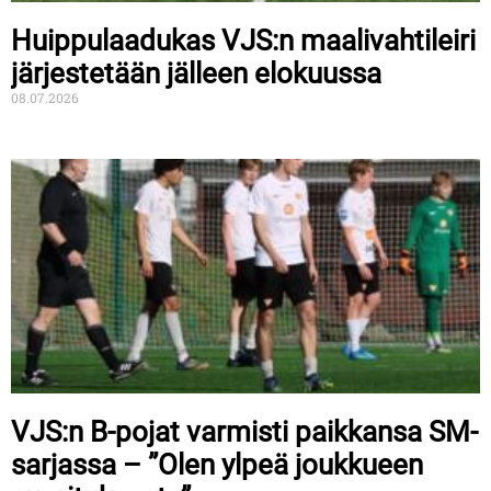
Huippulaadukas VJS:n maalivahtileiri
järjestetään jälleen elokuussa
08.07.2026
VJS:n B-pojat varmisti paikkansa SM-
sarjassa – ”Olen ylpeä joukkueen