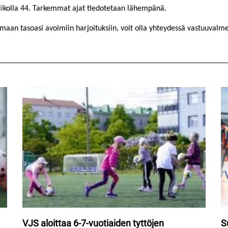
 viikolla 44. Tarkemmat ajat tiedotetaan lähempänä.
amaan tasoasi avoimiin harjoituksiin, voit olla yhteydessä vastuuvalm
VJS aloittaa 6-7-vuotiaiden tyttöjen
S