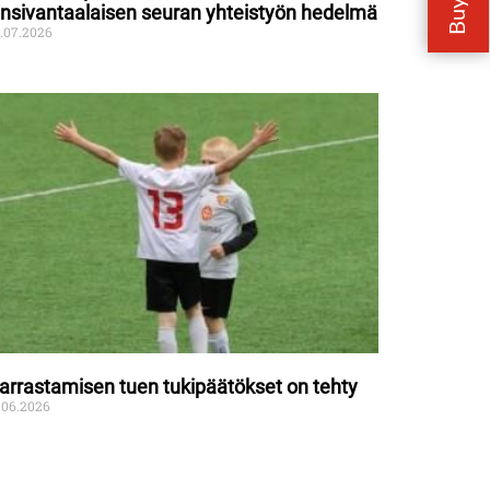
änsivantaalaisen seuran yhteistyön hedelmä
.07.2026
arrastamisen tuen tukipäätökset on tehty
.06.2026