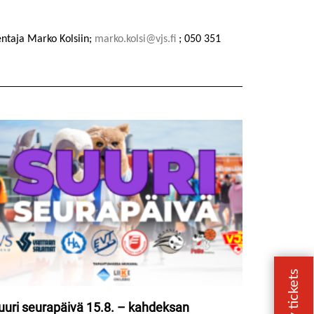
entaja Marko Kolsiin;
marko.kolsi@vjs.fi
; 050 351
uuri seurapäivä 15.8. – kahdeksan