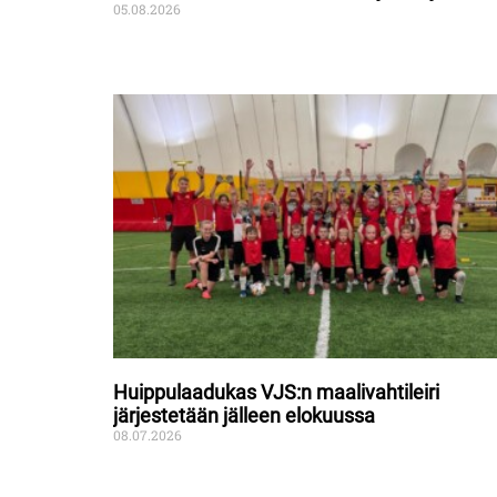
05.08.2026
Huippulaadukas VJS:n maalivahtileiri
järjestetään jälleen elokuussa
08.07.2026