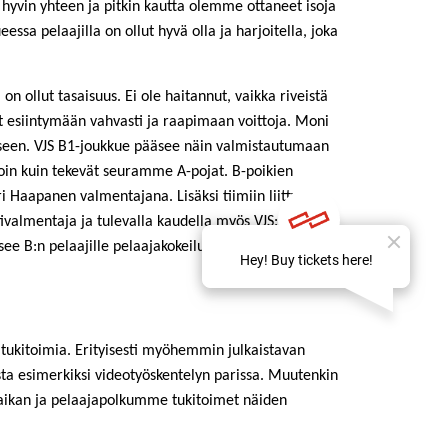
 hyvin yhteen ja pitkin kautta olemme ottaneet isoja
essa pelaajilla on ollut hyvä olla ja harjoitella, joka
 ollut tasaisuus. Ei ole haitannut, vaikka riveistä
yt esiintymään vahvasti ja raapimaan voittoja. Moni
ukseen. VJS B1-joukkue pääsee näin valmistautumaan
oin kuin tekevät seuramme A-pojat. B-poikien
 Haapanen valmentajana. Lisäksi tiimiin liittyy
ivalmentaja ja tulevalla kaudella myös VJS:n
e B:n pelaajille pelaajakokeiluja ja näyttöpaikkoja
tukitoimia. Erityisesti myöhemmin julkaistavan
sta esimerkiksi videotyöskentelyn parissa. Muutenkin
aikan ja pelaajapolkumme tukitoimet näiden