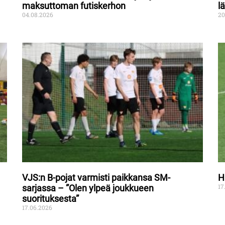
maksuttoman futiskerhon
l
04.08.2026
20
VJS:n B-pojat varmisti paikkansa SM-
H
17
sarjassa – ”Olen ylpeä joukkueen
suorituksesta”
17.06.2026