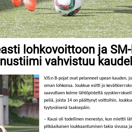
asti lohkovoittoon ja SM
nustiimi vahvistuu kaudel
VJS:n B-pojat ovat pelanneet upean kauden, jo
oman lohkonsa. Joukkue esitti jo kevätkierrokse
saavuttaen kolme lähtöpistettä syyskierroksell
peliä, joista 14 on päättynyt voittoihin. Jouk
tyytyväisenä taaksepäin.
– Kausi oli todellinen menestys, kun miettii l
pitkäaikaisen loukkaantumisen takia sivussa ja 