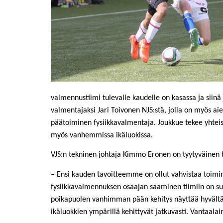
valmennustiimi tulevalle kaudelle on kasassa ja siinä
valmentajaksi Jari Toivonen NJS:stä, jolla on myös a
päätoiminen fysiikkavalmentaja. Joukkue tekee yhteis
myös vanhemmissa ikäluokissa.
VJS:n tekninen johtaja Kimmo Eronen on tyytyväinen t
– Ensi kauden tavoitteemme on ollut vahvistaa toimi
fysiikkavalmennuksen osaajan saaminen tiimiin on suu
poikapuolen vanhimman pään kehitys näyttää hyvältä
ikäluokkien ympärillä kehittyvät jatkuvasti. Vantaala