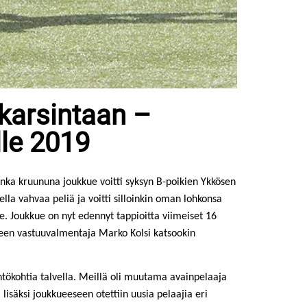
-karsintaan –
le 2019
nka kruununa joukkue voitti syksyn B-poikien Ykkösen
lla vahvaa peliä ja voitti silloinkin oman lohkonsa
e. Joukkue on nyt edennyt tappioitta viimeiset 16
kueen vastuuvalmentaja Marko Kolsi katsookin
ähtökohtia talvella. Meillä oli muutama avainpelaaja
lisäksi joukkueeseen otettiin uusia pelaajia eri