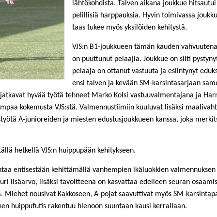
lähtökohdista. Talven aikana joukkue hitsautui
pelillisiä harppauksia. Hyvin toimivassa joukkue
taas tukee myös yksilöiden kehitystä.
VJS:n B1-joukkueen tämän kauden vahvuutena on
on puuttunut pelaajia. Joukkue on silti pystyn
pelaaja on ottanut vastuuta ja esiintynyt ed
ensi talven ja kevään SM-karsintasarjaan sam
 jatkavat hyvää työtä tehneet Marko Kolsi vastuuvalmentajana ja Harri
iempaa kokemusta VJS:stä. Valmennustiimiin kuuluvat lisäksi maalivaht
työtä A-junioreiden ja miesten edustusjoukkueen kanssa, joka merkitse
ällä hetkellä VJS:n huippupään kehitykseen.
ntaa entisestään kehittämällä vanhempien ikäluokkien valmennuksen 
ri lisäarvo, lisäksi tavoitteena on kasvattaa edelleen seuran osaami
. Miehet nousivat Kakkoseen, A-pojat saavuttivat myös SM-karsintap
inen huippufutis rakentuu hienoon suuntaan kausi kerrallaan.