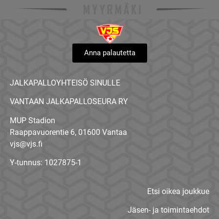
Anna palautetta
JALKAPALLOYHTEISÖ SINULLE
VANTAAN JALKAPALLOSEURA RY
MUP Stadion
Raappavuorentie 6, 01600 Vantaa
vjs@vjs.fi
Y-tunnus: 1027875-1
Etsi oikea joukkue
Jäsen- ja toimintaehdot