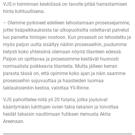
VJS:n toiminnan keskiössä on tavoite pitää harrastamisen
hinta kohtuullisena.
– Olemme pyrkineet edelleen tehostamaan prosessejamme,
jottei lisäpalkkauksista tai ulkopuolisilta ostettavat palvelut
luo painetta hintojen nostoon.
Kun prosessit on tehostettu ja
myös paljon uutta sisältyy näihin prosesseihin, joudumme
tietysti koko yhteisönä olemaan nöyriä tilanteen edessä.
Paljon on opittavaa ja prosessimme kestävät huonosti
normaalista poikkeavia tilanteita. Mutta jälleen kerran
parasta tässä on, että opimme koko ajan ja näin saamme
prosesseihin sujuvuuttaa ja haasteiden luomaa
taklauksienkin kestoa, valottaa Yli-Rinne.
VJS pahoittelee niitä yli 20 futaria, jotka joutuivat
kääntymään lukittujen ovien takia takaisin ja toivottaa
heidät takaisin nauttimaan futiksen riemusta Aktia
Areenaan.