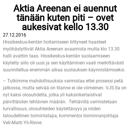
Aktia Areenan ei auennut
tänään kuten piti – ovet
aukesivat kello 13.30
27.12.2016
Hissikeskus-kentän hoitamiseen liittyneet haasteet
myöhästyttivät Aktia Areenan avaamista mutta klo 13.30
halli avattiin taas. Hissikeskus-kentän suolaamiseen
käytetty siilo oli uusi ja sen käyttäminen vaati merkittävästi
suunniteltua enemmän aikaa suolauksen käynnistämiseksi.
– Tutkimme mahdollisuuksia varmistaa ettei prosessi petä
jatkossa, mutta selvää on tilanne ei ole viimeinen. VJS:lla on
nyt kaksi olosuhdetta, jotka yli kaksinkertaistivat
päivittäisten tehtävien määrän. Tehtävillä varmistetaan
turvallisuus, olosuhteiden käytettävyys ja niiden
taloudellinen toimintatapa, kommentoi toiminnanjohtaja
Veli-Matti Yli-Rinne