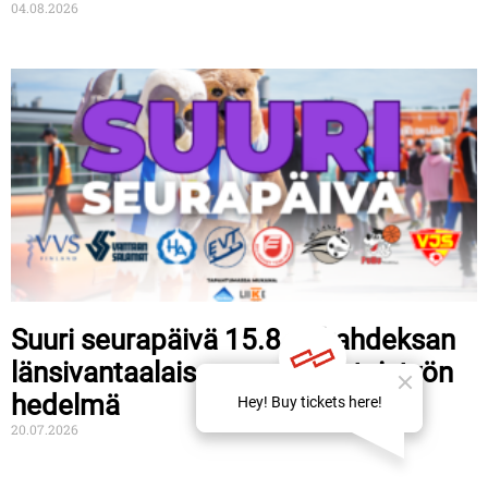
04.08.2026
Suuri seurapäivä 15.8. – kahdeksan
länsivantaalaisen seuran yhteistyön
hedelmä
20.07.2026