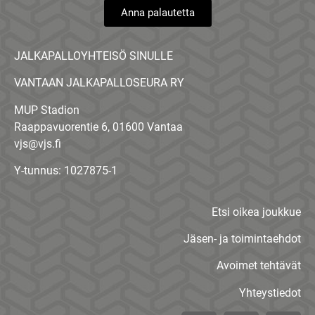
Anna palautetta
JALKAPALLOYHTEISÖ SINULLE
VANTAAN JALKAPALLOSEURA RY
MUP Stadion
Raappavuorentie 6, 01600 Vantaa
vjs@vjs.fi
Y-tunnus: 1027875-1
Etsi oikea joukkue
Jäsen- ja toimintaehdot
Avoimet tehtävät
Yhteystiedot