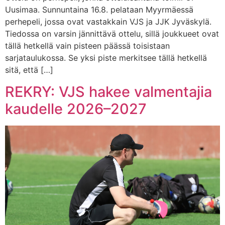
Uusimaa. Sunnuntaina 16.8. pelataan Myyrmäessä
perhepeli, jossa ovat vastakkain VJS ja JJK Jyväskylä.
Tiedossa on varsin jännittävä ottelu, sillä joukkueet ovat
tällä hetkellä vain pisteen päässä toisistaan
sarjataulukossa. Se yksi piste merkitsee tällä hetkellä
sitä, että […]
REKRY: VJS hakee valmentajia
kaudelle 2026–2027