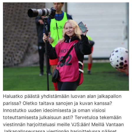
Haluatko päästä yhdistämään luovan alan jalkapallon
parissa? Oletko taitava sanojen ja kuvan kanssa?
Innostutko uuden ideoimisesta ja oman visiosi
toteuttamisesta julkaisuun asti? Tervetuloa tekemään
viestinnän harjoitteluasi meille VJS:ään! Meillä Vantaan
Jalkapalloseurassa viestinnän harjoittelussa pääset