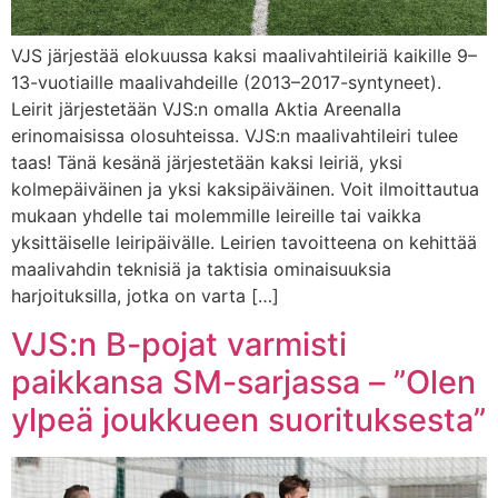
VJS järjestää elokuussa kaksi maalivahtileiriä kaikille 9–
13-vuotiaille maalivahdeille (2013–2017-syntyneet).
Leirit järjestetään VJS:n omalla Aktia Areenalla
erinomaisissa olosuhteissa. VJS:n maalivahtileiri tulee
taas! Tänä kesänä järjestetään kaksi leiriä, yksi
kolmepäiväinen ja yksi kaksipäiväinen. Voit ilmoittautua
mukaan yhdelle tai molemmille leireille tai vaikka
yksittäiselle leiripäivälle. Leirien tavoitteena on kehittää
maalivahdin teknisiä ja taktisia ominaisuuksia
harjoituksilla, jotka on varta […]
VJS:n B-pojat varmisti
paikkansa SM-sarjassa – ”Olen
ylpeä joukkueen suorituksesta”