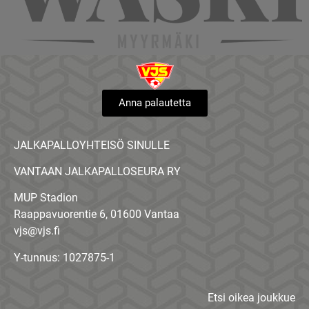
Anna palautetta
JALKAPALLOYHTEISÖ SINULLE
VANTAAN JALKAPALLOSEURA RY
MUP Stadion
Raappavuorentie 6, 01600 Vantaa
vjs@vjs.fi
Y-tunnus: 1027875-1
Etsi oikea joukkue