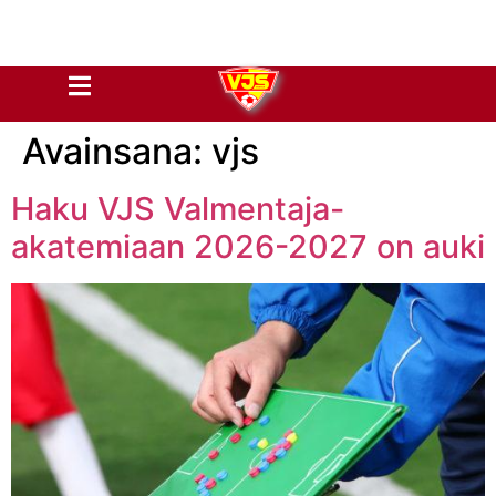
Avainsana:
vjs
Haku VJS Valmentaja-
akatemiaan 2026-2027 on auki