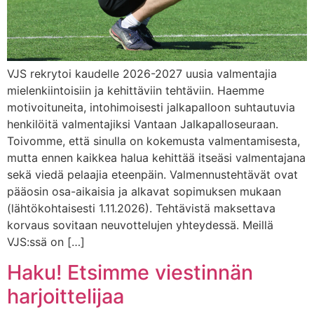
VJS rekrytoi kaudelle 2026-2027 uusia valmentajia
mielenkiintoisiin ja kehittäviin tehtäviin. Haemme
motivoituneita, intohimoisesti jalkapalloon suhtautuvia
henkilöitä valmentajiksi Vantaan Jalkapalloseuraan.
Toivomme, että sinulla on kokemusta valmentamisesta,
mutta ennen kaikkea halua kehittää itseäsi valmentajana
sekä viedä pelaajia eteenpäin. Valmennustehtävät ovat
pääosin osa-aikaisia ja alkavat sopimuksen mukaan
(lähtökohtaisesti 1.11.2026). Tehtävistä maksettava
korvaus sovitaan neuvottelujen yhteydessä. Meillä
VJS:ssä on […]
Haku! Etsimme viestinnän
harjoittelijaa