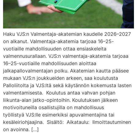
Haku VJS:n Valmentaja-akatemian kaudelle 2026–2027
on alkanut. Valmentaja-akatemia tarjoaa 16–25-
vuotiaille mahdollisuuden ottaa ensiaskeleita
valmennusurallaan. VJS:n valmentaja-akatemia tarjoaa
16–25-vuotiaille mahdollisuuden aloittaa
jalkapallovalmentajan polku. Akatemian kautta pääsee
mukaan VJS:n joukkueiden arkeen, saa koulutusta
Palloliitolta ja VJS:ltä sekä käytännön kokemusta lasten
valmentamisesta. Koulutus antaa vahvan pohjan
liikunta-alan jatko-opintoihin. Koulutuksen jälkeen
motivoituneilla osallistujilla on mahdollisuus
työllistyä VJS:lle esimerkiksi apuvalmentajina tai
kesäleiriohjaajina. Sisältö: Aikataulu: Ilmoittautuminen
on avoinna. […]