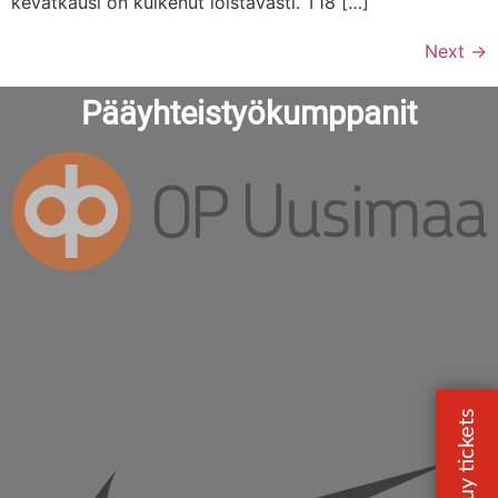
kevätkausi on kulkenut loistavasti. T18 […]
Next
→
Pääyhteistyökumppanit