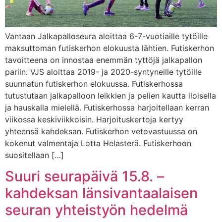
Vantaan Jalkapalloseura aloittaa 6-7-vuotiaille tytöille
maksuttoman futiskerhon elokuusta lähtien. Futiskerhon
tavoitteena on innostaa enemmän tyttöjä jalkapallon
pariin. VJS aloittaa 2019- ja 2020-syntyneille tytöille
suunnatun futiskerhon elokuussa. Futiskerhossa
tutustutaan jalkapalloon leikkien ja pelien kautta iloisella
ja hauskalla mielellä. Futiskerhossa harjoitellaan kerran
viikossa keskiviikkoisin. Harjoituskertoja kertyy
yhteensä kahdeksan. Futiskerhon vetovastuussa on
kokenut valmentaja Lotta Helasterä. Futiskerhoon
suositellaan […]
Suuri seurapäivä 15.8. –
kahdeksan länsivantaalaisen
seuran yhteistyön hedelmä