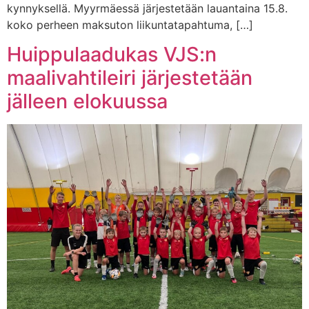
kynnyksellä. Myyrmäessä järjestetään lauantaina 15.8.
koko perheen maksuton liikuntatapahtuma, […]
Huippulaadukas VJS:n
maalivahtileiri järjestetään
jälleen elokuussa