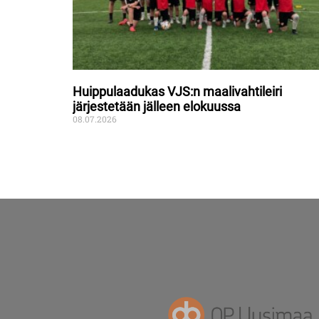
Huippulaadukas VJS:n maalivahtileiri
järjestetään jälleen elokuussa
08.07.2026