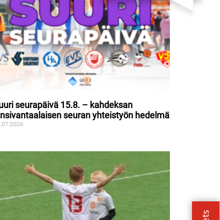
uuri seurapäivä 15.8. – kahdeksan
änsivantaalaisen seuran yhteistyön hedelmä
.07.2026