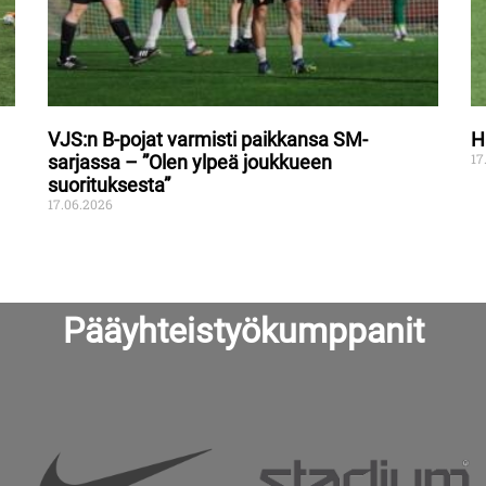
VJS:n B-pojat varmisti paikkansa SM-
H
17
sarjassa – ”Olen ylpeä joukkueen
suorituksesta”
17.06.2026
Pääyhteistyökumppanit