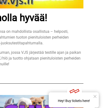
olla hyvää!
nsa on mahdollista osallistua – helposti,
htumien tuoton pienituloisten perheiden
-juoksutestitapahtumalla.
man, jossa VJS järjestää testille ajan ja paikan
/hlö ja tuotto ohjataan pienituloisten perheiden
uille!