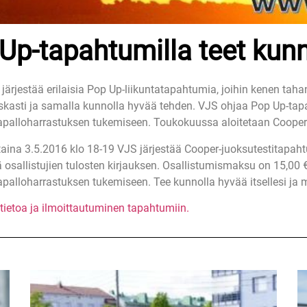
Up-tapahtumilla teet kunn
järjestää erilaisia Pop Up-liikuntatapahtumia, joihin kenen taha
kasti ja samalla kunnolla hyvää tehden. VJS ohjaa Pop Up-tapa
apalloharrastuksen tukemiseen. Toukokuussa aloitetaan Cooper
taina 3.5.2016 klo 18-19 VJS järjestää Cooper-juoksutestitapahtu
 osallistujien tulosten kirjauksen. Osallistumismaksu on 15,00 €
apalloharrastuksen tukemiseen. Tee kunnolla hyvää itsellesi ja m
tietoa ja ilmoittautuminen tapahtumiin.