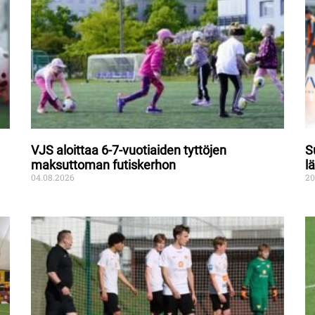
VJS aloittaa 6-7-vuotiaiden tyttöjen
S
maksuttoman futiskerhon
l
04.08.2026
20