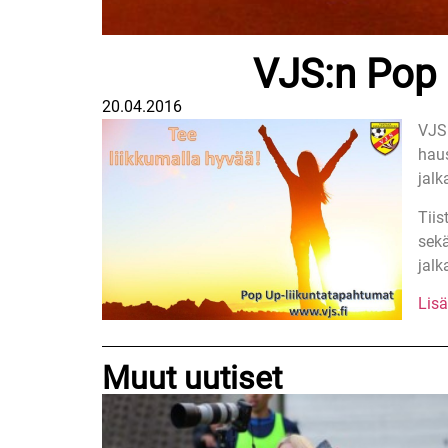
VJS:n Pop 
20.04.2016
VJS 
haus
jalk
Tiis
sekä
jalk
Lisä
Muut uutiset