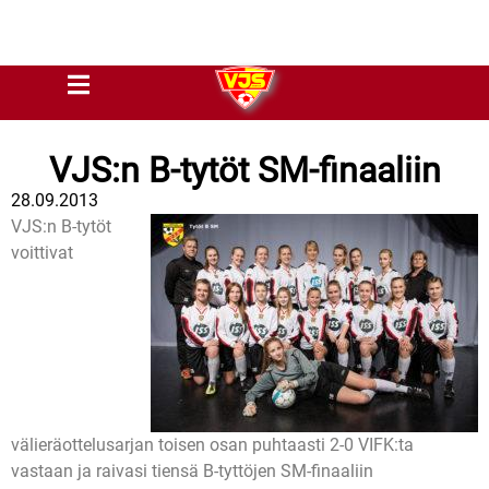
VJS:n B-tytöt SM-finaaliin
28.09.2013
VJS:n B-tytöt
voittivat
välieräottelusarjan toisen osan puhtaasti 2-0 VIFK:ta
vastaan ja raivasi tiensä B-tyttöjen SM-finaaliin