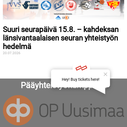
Suuri seurapäivä 15.8. – kahdeksan
länsivantaalaisen seuran yhteistyön
hedelmä
20.07.2026
Pääyhteistyökumppanit