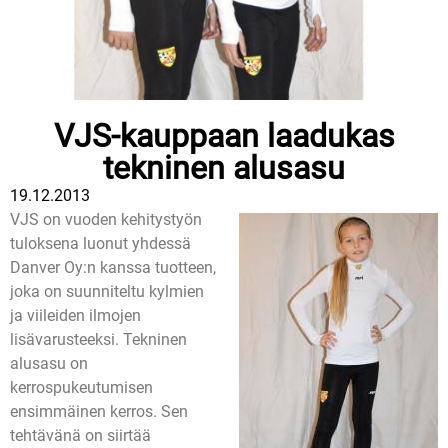
VJS-kauppaan laadukas
tekninen alusasu
19.12.2013
VJS on vuoden kehitystyön
tuloksena luonut yhdessä
Danver Oy:n kanssa tuotteen,
joka on suunniteltu kylmien
ja viileiden ilmojen
lisävarusteeksi. Tekninen
alusasu on
kerrospukeutumisen
ensimmäinen kerros. Sen
tehtävänä on siirtää