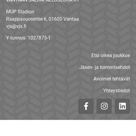
MUP Stadion
Raappavuorentie 6, 01600 Vantaa
vjs@vjs.fi
Y-tunnus: 1027875-1
Etsi oikea joukkue
Jäsen- ja toimintaehdot
Avoimet tehtävät
Yhteystiedot