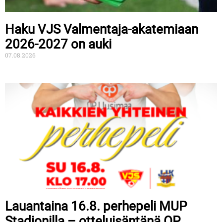
Haku VJS Valmentaja-akatemiaan
2026-2027 on auki
07.08.2026
Lauantaina 16.8. perhepeli MUP
Stadionilla – otteluisäntänä OP