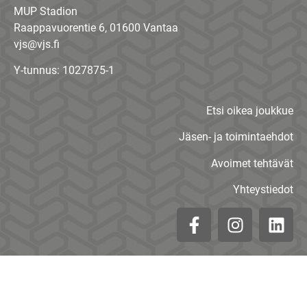
MUP Stadion
Raappavuorentie 6, 01600 Vantaa
vjs@vjs.fi
Y-tunnus: 1027875-1
Etsi oikea joukkue
Jäsen- ja toimintaehdot
Avoimet tehtävät
Yhteystiedot