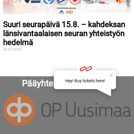
Suuri seurapäivä 15.8. – kahdeksan
länsivantaalaisen seuran yhteistyön
hedelmä
20.07.2026
Pääyhteistyökumppanit