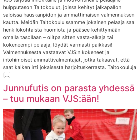
huipputason Taitokoulut, joissa kehityt jalkapallon
saloissa hauskanpidon ja ammattimaisen valmennuksen
kautta. Meidän Taitokouluissamme jokainen pelaaja saa
henkilökohtaista huomiota ja pääsee kehittymään
omalla tasollaan – olitpa sitten vasta-alkaja tai
kokeneempi pelaaja, löydät varmasti paikkasi!
Valmennuksesta vastaavat VJS:n kokeneet ja
intohimoiset ammattivalmentajat, jotka takaavat, että
saat kaiken irti jokaisesta harjoituskerrasta. Taitokouluja
[…]
Junnufutis on parasta yhdessä
– tuu mukaan VJS:ään!