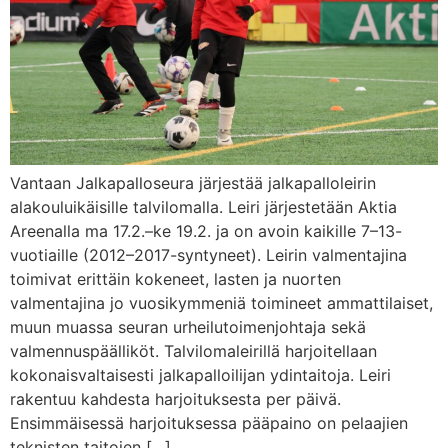
Vantaan Jalkapalloseura järjestää jalkapalloleirin
alakouluikäisille talvilomalla. Leiri järjestetään Aktia
Areenalla ma 17.2.–ke 19.2. ja on avoin kaikille 7–13-
vuotiaille (2012–2017-syntyneet). Leirin valmentajina
toimivat erittäin kokeneet, lasten ja nuorten
valmentajina jo vuosikymmeniä toimineet ammattilaiset,
muun muassa seuran urheilutoimenjohtaja sekä
valmennuspäälliköt. Talvilomaleirillä harjoitellaan
kokonaisvaltaisesti jalkapalloilijan ydintaitoja. Leiri
rakentuu kahdesta harjoituksesta per päivä.
Ensimmäisessä harjoituksessa pääpaino on pelaajien
teknisten taitojen […]