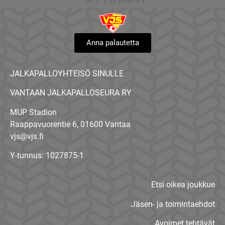
Anna palautetta
JALKAPALLOYHTEISÖ SINULLE
VANTAAN JALKAPALLOSEURA RY
MUP Stadion
Raappavuorentie 6, 01600 Vantaa
vjs@vjs.fi
Y-tunnus: 1027875-1
Etsi oikea joukkue
Jäsen- ja toimintaehdot
Avoimet tehtävät