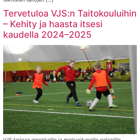
Tervetuloa VJS:n Taitokouluihin
– Kehity ja haasta itsesi
kaudella 2024–2025
VJS tarjoaa innokkaille ja motivoituneille pelaajille