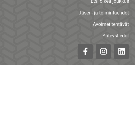
Etsi oikea joukkue
Jäsen- ja toimintaehdot
Avoimet tehtävät
Yhteystiedot