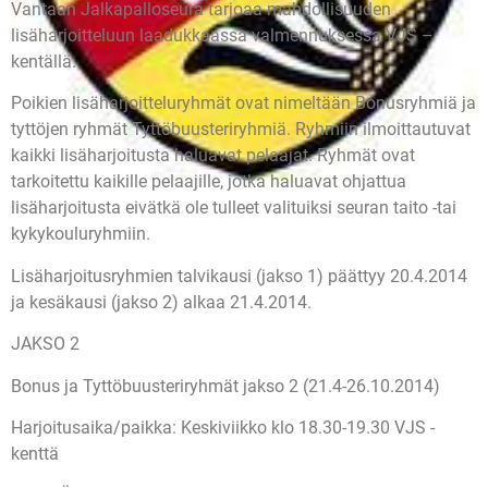
Vantaan Jalkapalloseura tarjoaa mahdollisuuden
lisäharjoitteluun laadukkaassa valmennuksessa VJS –
kentällä.
Poikien lisäharjoitteluryhmät ovat nimeltään Bonusryhmiä ja
tyttöjen ryhmät Tyttöbuusteriryhmiä.
Ryhmiin ilmoittautuvat
kaikki lisäharjoitusta haluavat pelaajat. Ryhmät ovat
tarkoitettu kaikille pelaajille, jotka haluavat ohjattua
lisäharjoitusta eivätkä ole tulleet valituiksi seuran taito -tai
kykykouluryhmiin.
Lisäharjoitusryhmien talvikausi (jakso 1) päättyy 20.4.2014
ja kesäkausi (jakso 2) alkaa 21.4.2014.
JAKSO 2
Bonus ja Tyttöbuusteriryhmät jakso 2 (21.4-26.10.2014)
Harjoitusaika/paikka: Keskiviikko klo 18.30-19.30 VJS -
kenttä