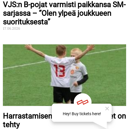
VJS:n B-pojat varmisti paikkansa SM-
sarjassa – ”Olen ylpeä joukkueen
suorituksesta”
17.06.2026
Harrastamisen tuen tukipäätökset on
tehty