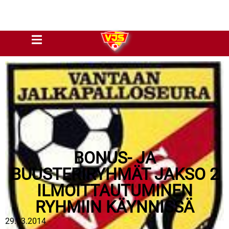
BONUS- JA
BUUSTERIRYHMÄT JAKSO 2
ILMOITTAUTUMINEN
RYHMIIN KÄYNNISSÄ
29.03.2014