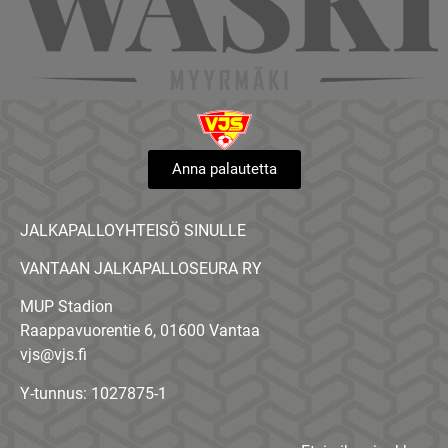
Anna palautetta
JALKAPALLOYHTEISÖ SINULLE
VANTAAN JALKAPALLOSEURA RY
MUP Stadion
Raappavuorentie 6, 01600 Vantaa
vjs@vjs.fi
Y-tunnus: 1027875-1