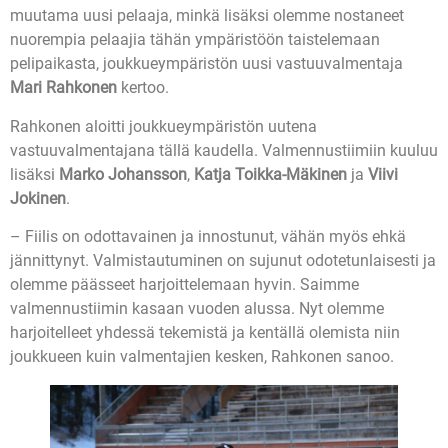
muutama uusi pelaaja, minkä lisäksi olemme nostaneet
nuorempia pelaajia tähän ympäristöön taistelemaan
pelipaikasta, joukkueympäristön uusi vastuuvalmentaja
Mari Rahkonen
kertoo.
Rahkonen aloitti joukkueympäristön uutena
vastuuvalmentajana tällä kaudella. Valmennustiimiin kuuluu
lisäksi
Marko Johansson
,
Katja Toikka-Mäkinen
ja
Viivi
Jokinen
.
– Fiilis on odottavainen ja innostunut, vähän myös ehkä
jännittynyt. Valmistautuminen on sujunut odotetunlaisesti ja
olemme päässeet harjoittelemaan hyvin. Saimme
valmennustiimin kasaan vuoden alussa. Nyt olemme
harjoitelleet yhdessä tekemistä ja kentällä olemista niin
joukkueen kuin valmentajien kesken, Rahkonen sanoo.