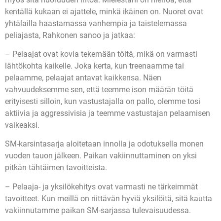
kentällä kukaan ei ajattele, minkä ikäinen on. Nuoret ovat
yhtälailla haastamassa vanhempia ja taistelemassa
peliajasta, Rahkonen sanoo ja jatkaa:
– Pelaajat ovat kovia tekemään töitä, mikä on varmasti
lähtökohta kaikelle. Joka kerta, kun treenaamme tai
pelaamme, pelaajat antavat kaikkensa. Näen
vahvuudeksemme sen, että teemme ison määrän töitä
erityisesti silloin, kun vastustajalla on pallo, olemme tosi
aktiivia ja aggressivisia ja teemme vastustajan pelaamisen
vaikeaksi.
SM-karsintasarja aloitetaan innolla ja odotuksella monen
vuoden tauon jälkeen. Paikan vakiinnuttaminen on yksi
pitkän tähtäimen tavoitteista.
– Pelaaja- ja yksilökehitys ovat varmasti ne tärkeimmät
tavoitteet. Kun meillä on riittävän hyviä yksilöitä, sitä kautta
vakiinnutamme paikan SM-sarjassa tulevaisuudessa.