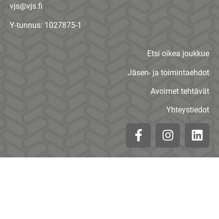
vjs@vjs.fi
Y-tunnus: 1027875-1
Etsi oikea joukkue
Jäsen- ja toimintaehdot
Avoimet tehtävät
Yhteystiedot