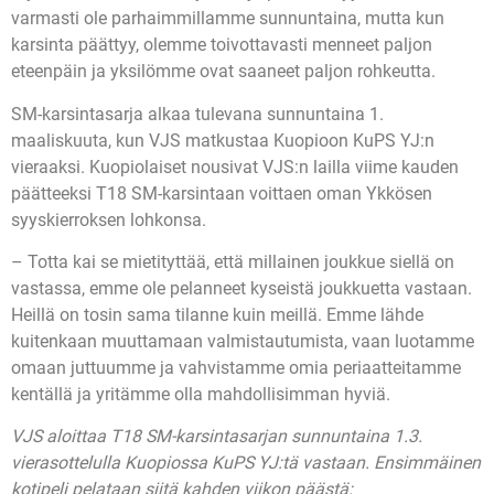
varmasti ole parhaimmillamme sunnuntaina, mutta kun
karsinta päättyy, olemme toivottavasti menneet paljon
eteenpäin ja yksilömme ovat saaneet paljon rohkeutta.
SM-karsintasarja alkaa tulevana sunnuntaina 1.
maaliskuuta, kun VJS matkustaa Kuopioon KuPS YJ:n
vieraaksi. Kuopiolaiset nousivat VJS:n lailla viime kauden
päätteeksi T18 SM-karsintaan voittaen oman Ykkösen
syyskierroksen lohkonsa.
– Totta kai se mietityttää, että millainen joukkue siellä on
vastassa, emme ole pelanneet kyseistä joukkuetta vastaan.
Heillä on tosin sama tilanne kuin meillä. Emme lähde
kuitenkaan muuttamaan valmistautumista, vaan luotamme
omaan juttuumme ja vahvistamme omia periaatteitamme
kentällä ja yritämme olla mahdollisimman hyviä.
VJS aloittaa T18 SM-karsintasarjan sunnuntaina 1.3.
vierasottelulla Kuopiossa KuPS YJ:tä vastaan.
Ensimmäinen
kotipeli pelataan siitä kahden viikon päästä: