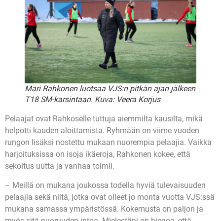
Mari Rahkonen luotsaa VJS:n pitkän ajan jälkeen
T18 SM-karsintaan. Kuva: Veera Korjus
Pelaajat ovat Rahkoselle tuttuja aiemmilta kausilta, mikä
helpotti kauden aloittamista. Ryhmään on viime vuoden
rungon lisäksi nostettu mukaan nuorempia pelaajia. Vaikka
harjoituksissa on isoja ikäeroja, Rahkonen kokee, että
sekoitus uutta ja vanhaa toimii.
– Meillä on mukana joukossa todella hyviä tulevaisuuden
pelaajia sekä niitä, jotka ovat olleet jo monta vuotta VJS:ssä
mukana samassa ympäristössä. Kokemusta on paljon ja
myös sitä nuoruuden intoa. Mielestäni on hienoa, että