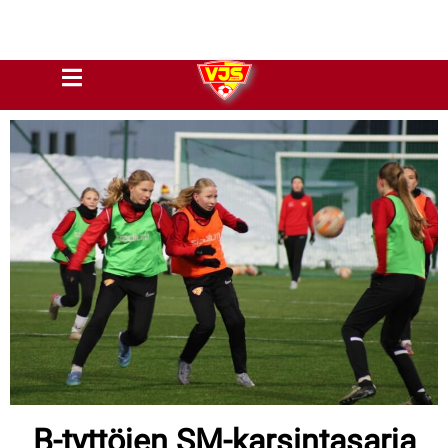
B-tyttöjen SM-karsintasarja