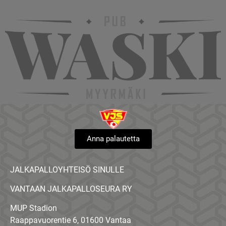
Anna palautetta
JALKAPALLOYHTEISÖ SINULLE
VANTAAN JALKAPALLOSEURA RY
MUP Stadion
Raappavuorentie 6, 01600 Vantaa