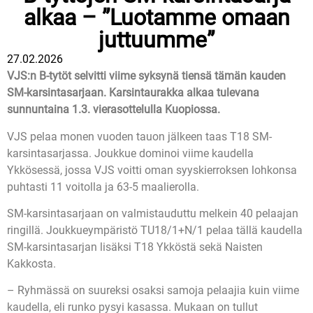
alkaa – ”Luotamme omaan
juttuumme”
27.02.2026
VJS:n B-tytöt selvitti viime syksynä tiensä tämän kauden
SM-karsintasarjaan. Karsintaurakka alkaa tulevana
sunnuntaina 1.3. vierasottelulla Kuopiossa.
VJS pelaa monen vuoden tauon jälkeen taas T18 SM-
karsintasarjassa. Joukkue dominoi viime kaudella
Ykkösessä, jossa VJS voitti oman syyskierroksen lohkonsa
puhtasti 11 voitolla ja 63-5 maalierolla.
SM-karsintasarjaan on valmistauduttu melkein 40 pelaajan
ringillä. Joukkueympäristö TU18/1+N/1 pelaa tällä kaudella
SM-karsintasarjan lisäksi T18 Ykköstä sekä Naisten
Kakkosta.
– Ryhmässä on suureksi osaksi samoja pelaajia kuin viime
kaudella, eli runko pysyi kasassa. Mukaan on tullut