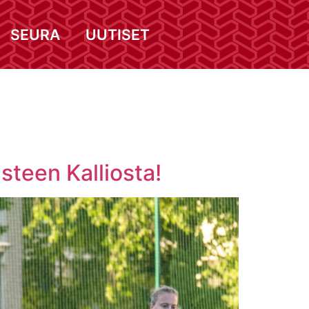
SEURA
UUTISET
teen Kalliosta!