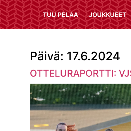
TUU PELAA
JOUKKUEET
Päivä:
17.6.2024
OTTELURAPORTTI: VJS t