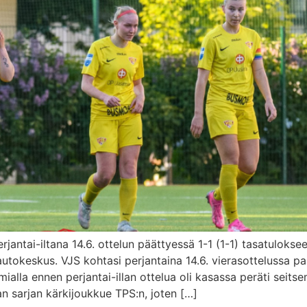
jantai-iltana 14.6. ottelun päättyessä 1-1 (1-1) tasatulokse
keskus. VJS kohtasi perjantaina 14.6. vierasottelussa pai
mialla ennen perjantai-illan ottelua oli kasassa peräti seits
an sarjan kärkijoukkue TPS:n, joten […]