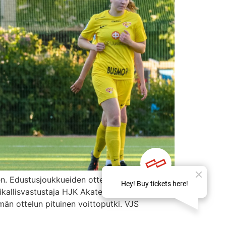
en. Edustusjoukkueiden otteluraportit kaudella
kallisvastustaja HJK Akatemian.
emän ottelun pituinen voittoputki. VJS