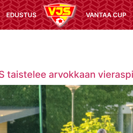
EDUSTUS
VANTAA CUP
aistelee arvokkaan vieraspis