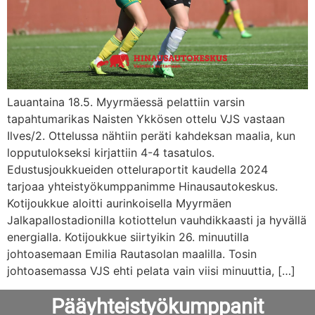
Lauantaina 18.5. Myyrmäessä pelattiin varsin
tapahtumarikas Naisten Ykkösen ottelu VJS vastaan
Ilves/2. Ottelussa nähtiin peräti kahdeksan maalia, kun
lopputulokseksi kirjattiin 4-4 tasatulos.
Edustusjoukkueiden otteluraportit kaudella 2024
tarjoaa yhteistyökumppanimme Hinausautokeskus.
Kotijoukkue aloitti aurinkoisella Myyrmäen
Jalkapallostadionilla kotiottelun vauhdikkaasti ja hyvällä
energialla. Kotijoukkue siirtyikin 26. minuutilla
johtoasemaan Emilia Rautasolan maalilla. Tosin
johtoasemassa VJS ehti pelata vain viisi minuuttia, […]
Pääyhteistyökumppanit