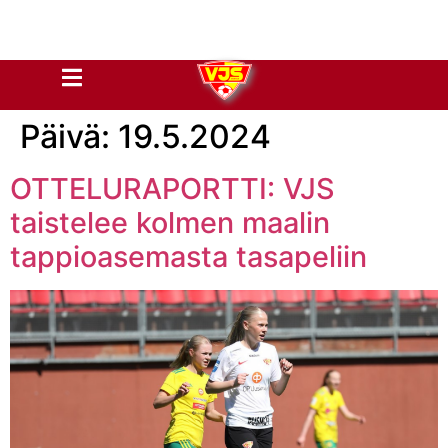
Päivä:
19.5.2024
OTTELURAPORTTI: VJS
taistelee kolmen maalin
tappioasemasta tasapeliin