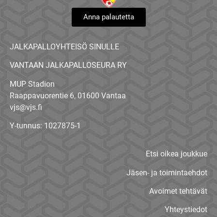
Anna palautetta
JALKAPALLOYHTEISÖ SINULLE
VANTAAN JALKAPALLOSEURA RY
MUP Stadion
Raappavuorentie 6, 01600 Vantaa
vjs@vjs.fi
Y-tunnus: 1027875-1
Etsi oikea joukkue
Jäsen- ja toimintaehdot
Avoimet tehtävät
Yhteystiedot