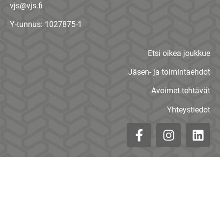
vjs@vjs.fi
Y-tunnus: 1027875-1
Etsi oikea joukkue
Jäsen- ja toimintaehdot
Avoimet tehtävät
Yhteystiedot