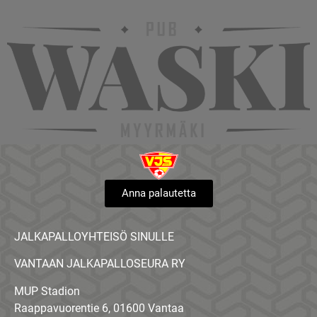
Anna palautetta
JALKAPALLOYHTEISÖ SINULLE
VANTAAN JALKAPALLOSEURA RY
MUP Stadion
Raappavuorentie 6, 01600 Vantaa