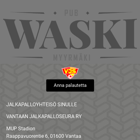
Anna palautetta
JALKAPALLOYHTEISÖ SINULLE
VANTAAN JALKAPALLOSEURA RY
MUP Stadion
Raappavuorentie 6, 01600 Vantaa