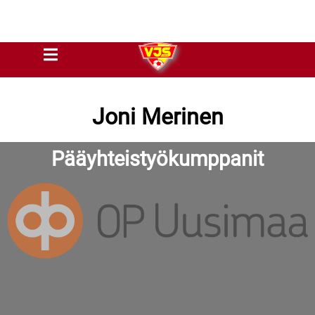
Joni Merinen
Pääyhteistyökumppanit