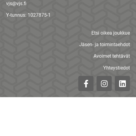
vjs@vjs.fi
Y-tunnus: 1027875-1
Etsi oikea joukkue
Jäsen- ja toimintaehdot
Avoimet tehtävät
Yhteystiedot