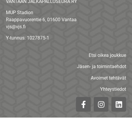
VANTAAN JALKAPALLOSEURA RY
MUP Stadion
Raappavuorentie 6, 01600 Vantaa
vjs@vjs.fi
Y-tunnus: 1027875-1
Etsi oikea joukkue
Jäsen- ja toimintaehdot
Avoimet tehtävät
Yhteystiedot