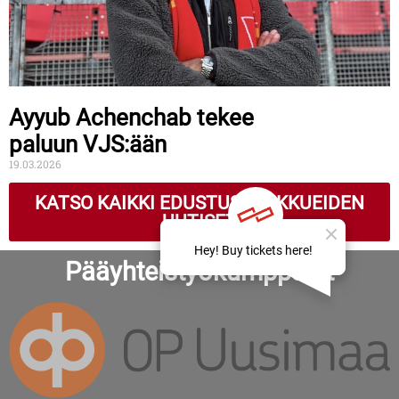
Ayyub Achenchab tekee
paluun VJS:ään
19.03.2026
KATSO KAIKKI EDUSTUSJOUKKUEIDEN
UUTISET
Pääyhteistyökumppanit