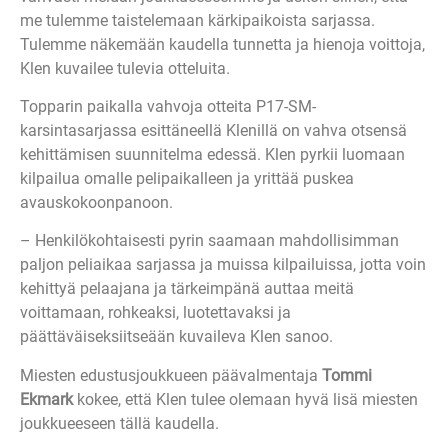
me tulemme taistelemaan kärkipaikoista sarjassa.
Tulemme näkemään kaudella tunnetta ja hienoja voittoja,
Klen kuvailee tulevia otteluita.
Topparin paikalla vahvoja otteita P17-SM-
karsintasarjassa esittäneellä Klenillä on vahva otsensä
kehittämisen suunnitelma edessä. Klen pyrkii luomaan
kilpailua omalle pelipaikalleen ja yrittää puskea
avauskokoonpanoon.
– Henkilökohtaisesti pyrin saamaan mahdollisimman
paljon peliaikaa sarjassa ja muissa kilpailuissa, jotta voin
kehittyä pelaajana ja tärkeimpänä auttaa meitä
voittamaan, rohkeaksi, luotettavaksi ja
päättäväiseksiitseään kuvaileva Klen sanoo.
Miesten edustusjoukkueen päävalmentaja
Tommi
Ekmark
kokee, että Klen tulee olemaan hyvä lisä miesten
joukkueeseen tällä kaudella.