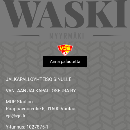
Anna palautetta
JALKAPALLOYHTEISÖ SINULLE
VANTAAN JALKAPALLOSEURA RY
MUP Stadion
Raappavuorentie 6, 01600 Vantaa
vjs@vjs.fi
Y-tunnus: 1027875-1