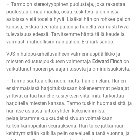
– Tarmo on stereotyyppinen puolustaja, joka rakastaa
puolustaa omaa maalia, osaa keskittyä ja on niissä
asioissa vielä todella hyvä. Lisäksi hän on rohkea pallon
kanssa, tykkää treenata paljon ja hänellä varmasti hyvä
tulevaisuus edessä. Tarvitsemme häntä tällä kaudella
varmasti mahdollisimman paljon, Ekmark sanoo.
VJS:n huippu-urheiluvaiheen valmennuspäällikkö ja
miesten edustusjoukkueen valmentaja
Edward Finch
on
vaikuttunut nuoren pelaajan tasosta ja ominaisuuksista.
– Tarmo saattaa olla nuori, mutta hän on eläin. Hänen
ensimmäisissä harjoituksissaan kokeneemmat pelaajat
yrittivät antaa hänelle käsityksen siitä, mitä tarkoittaa
harjoitella miesten kanssa. Tarmo tuskin huomasi sitä, ja
hän itse asiassa laittoi yhden kokeneimmista
pelaajistamme kuukaudeksi sivuun voimakkaan
kaksinkamppailun seurauksena. Hän tulee jatkamaan
kehittymistään kaikilla pelin osa-alueilla tänä vuonna, ja