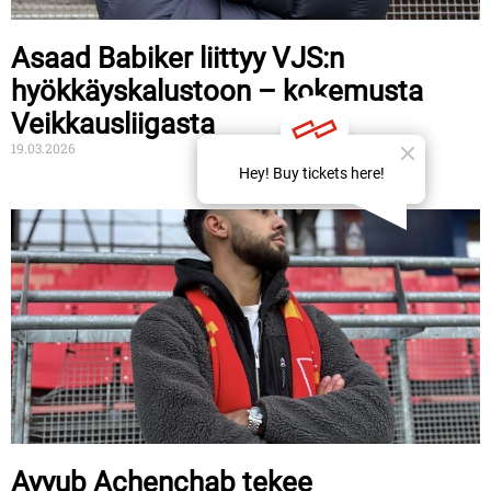
Asaad Babiker liittyy VJS:n
hyökkäyskalustoon – kokemusta
Veikkausliigasta
19.03.2026
Ayyub Achenchab tekee