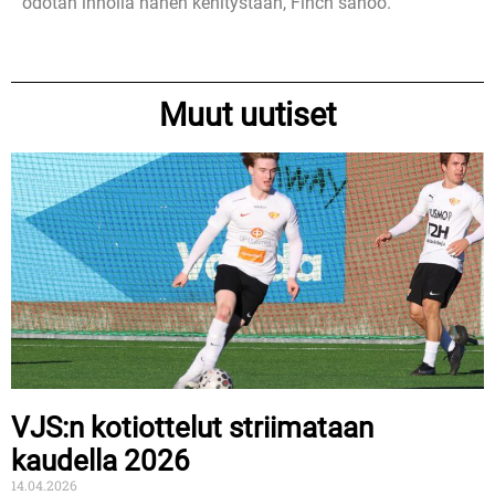
odotan innolla hänen kehitystään, Finch sanoo.
Muut uutiset
VJS:n kotiottelut striimataan
kaudella 2026
14.04.2026