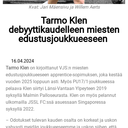
Kvat: Jari Mäensivu ja Willem Aerts
Tarmo Klen
debyyttikaudelleen miesten
edustusjoukkueeseen
16.04.2024
Tarmo Klen
on kirjoittanut VJS:n miesten
edustusjoukkueeseen apprentice-sopimuksen, joka kestää
vuoden 2025 loppuun asti. Myös PU17/1-joukkueessa
pelaava Klen siirtyi Länsi-Vantaan Ylpeyteen 2019
syksyllä Malmin Palloseurasta. Klen on myös pelannut
ulkomailla JSSL FC:ssä asuessaan Singaporessa
syksyllä 2022.
– Odotukset tulevan kauden osalta on korkeat ja uskon
vahvasti meidän joukkueeseemme ja uskon siihen, että