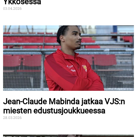
Ykkösessä
03.04.2026
Jean-Claude Mabinda jatkaa VJS:n
miesten edustusjoukkueessa
28.03.2026