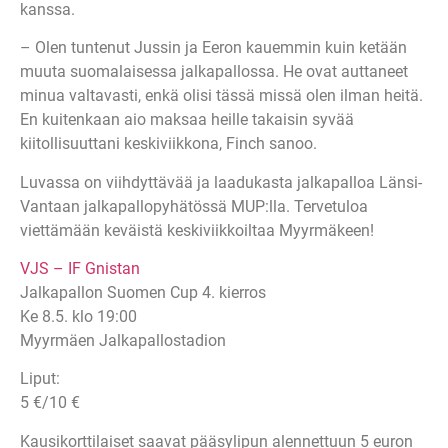
kanssa.
– Olen tuntenut Jussin ja Eeron kauemmin kuin ketään
muuta suomalaisessa jalkapallossa. He ovat auttaneet
minua valtavasti, enkä olisi tässä missä olen ilman heitä.
En kuitenkaan aio maksaa heille takaisin syvää
kiitollisuuttani keskiviikkona, Finch sanoo.
Luvassa on viihdyttävää ja laadukasta jalkapalloa Länsi-
Vantaan jalkapallopyhätössä MUP:lla. Tervetuloa
viettämään keväistä keskiviikkoiltaa Myyrmäkeen!
VJS – IF Gnistan
Jalkapallon Suomen Cup 4. kierros
Ke 8.5. klo 19:00
Myyrmäen Jalkapallostadion
Liput:
5 €/10 €
Kausikorttilaiset saavat pääsylipun alennettuun 5 euron