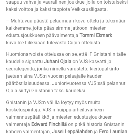
saapuu vahva ja vaarallinen joukkue, jolla on toistaiseksi
kaksi voittoa ja kaksi tappiota Veikkausliigasta.
– Mahtavaa päästä pelaamaan kova ottelu ja tekemään
kaikkemme, jotta pääsisimme jatkoon, miesten
edustusjoukkueen päävalmentaja
Tommi Ekmark
kuvailee fiiliksiään tulevasta Cupin ottelusta.
Huomionarvoista ottelussa on se, että IF Gnistaniin tälle
kaudelle signattu
Juhani Ojala
on VJS-kasvatti ja
seuralegenda, jonka nimellä varustettu kiertopalkinto
jaetaan aina VJS:n vuoden pelaajalle kauden
päätöstilaisuudessa. Juniorivuotensa VJS:ssä pelannut
Ojala siirtyi Gnistaniin täksi kaudeksi.
Gnistanin ja VJS:n välillä löytyy myös muita
kosketuspintoja. VJS:n huippu-urheiluvaiheen
valmennuspäällikkö ja miesten edustusjoukkueen
valmentaja
Edward Finchillä
on pitkä historia Gnistanin
kahden valmentajan,
Jussi Leppälahden
ja
Eero Laurilan