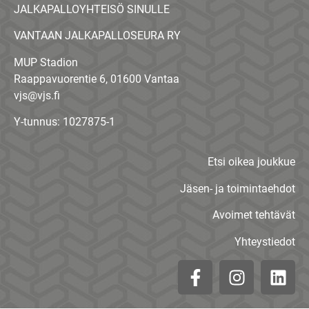
JALKAPALLOYHTEISÖ SINULLE
VANTAAN JALKAPALLOSEURA RY
MUP Stadion
Raappavuorentie 6, 01600 Vantaa
vjs@vjs.fi
Y-tunnus: 1027875-1
Etsi oikea joukkue
Jäsen- ja toimintaehdot
Avoimet tehtävät
Yhteystiedot