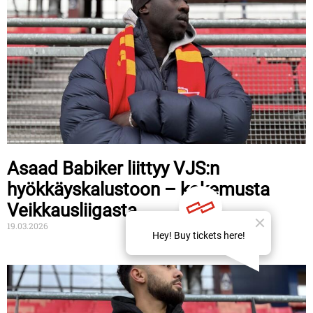
Asaad Babiker liittyy VJS:n
hyökkäyskalustoon – kokemusta
Veikkausliigasta
19.03.2026