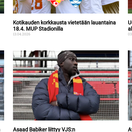
Kotikauden korkkausta vietetään lauantaina
U
18.4. MUP Stadionilla
a
13.04.2026
03
n
Asaad Babiker liittyy VJS:n
A