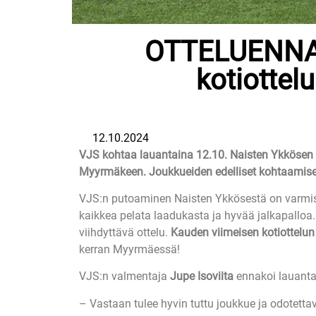
OTTELUENNAK
kotiottel
12.10.2024
VJS kohtaa lauantaina 12.10. Naisten Ykkösen
Myyrmäkeen. Joukkueiden edelliset kohtaamiset
VJS:n putoaminen Naisten Ykkösestä on varmistu
kaikkea pelata laadukasta ja hyvää jalkapalloa.
viihdyttävä ottelu.
Kauden viimeisen kotiottelun
kerran Myyrmäessä!
VJS:n valmentaja
Jupe Isoviita
ennakoi lauantai
– Vastaan tulee hyvin tuttu joukkue ja odotett