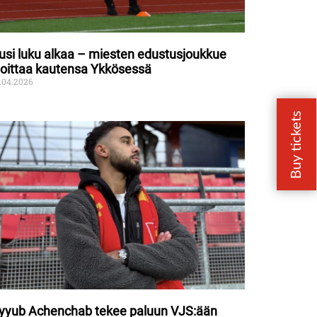
usi luku alkaa – miesten edustusjoukkue
loittaa kautensa Ykkösessä
.04.2026
yyub Achenchab tekee paluun VJS:ään