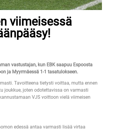
 viimeisessä
säänpääsy!
umman vastustajan, kun EBK saapuu Espoosta
oon ja Myyrmäessä 1-1 tasatulokseen.
asti. Tavoitteena tietysti voittaa, mutta ennen
tu joukkue, joten odotettavissa on varmasti
kannustamaan VJS voittoon vielä viimeisen
tsomon edessä antaa varmasti lisää virtaa