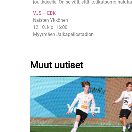
joukkueelle. On selvää, että kotikatsomo halutaa
VJS – EBK
Naisten Ykkönen
12.10. klo. 16:00
Myyrmäen Jalkapallostadion
Muut uutiset