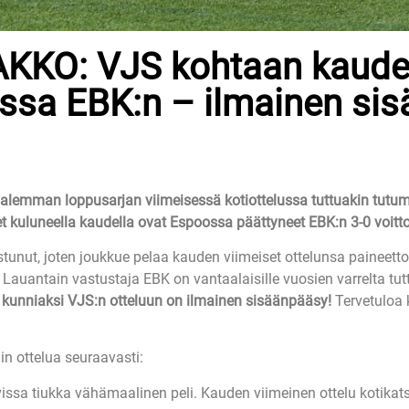
KO: VJS kohtaan kauden
ussa EBK:n – ilmainen si
 alemman loppusarjan viimeisessä kotiottelussa tuttuakin tut
 kuluneella kaudella ovat Espoossa päättyneet EBK:n 3-0 voitt
nut, joten joukkue pelaa kauden viimeiset ottelunsa paineettom
 Lauantain vastustaja EBK on vantaalaisille vuosien varrelta tut
 kunniaksi VJS:n otteluun on ilmainen sisäänpääsy!
Tervetuloa 
n ottelua seuraavasti:
avissa tiukka vähämaalinen peli. Kauden viimeinen ottelu kotika