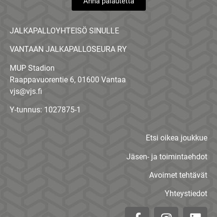
Anna palautetta
JALKAPALLOYHTEISÖ SINULLE
VANTAAN JALKAPALLOSEURA RY
MUP Stadion
Raappavuorentie 6, 01600 Vantaa
vjs@vjs.fi
Y-tunnus: 1027875-1
Etsi oikea joukkue
Jäsen- ja toimintaehdot
Avoimet tehtävät
Yhteystiedot