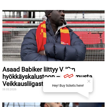
Asaad Babiker liittyy VJS:n
hyökkäyskalustoon – kokemusta
Veikkausliigasta
19.03.2026