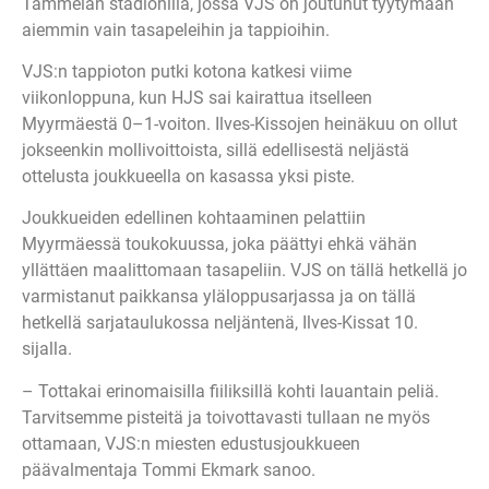
Tammelan stadionilla, jossa VJS on joutunut tyytymään
aiemmin vain tasapeleihin ja tappioihin.
VJS:n tappioton putki kotona katkesi viime
viikonloppuna, kun HJS sai kairattua itselleen
Myyrmäestä 0–1-voiton. Ilves-Kissojen heinäkuu on ollut
jokseenkin mollivoittoista, sillä edellisestä neljästä
ottelusta joukkueella on kasassa yksi piste.
Joukkueiden edellinen kohtaaminen pelattiin
Myyrmäessä toukokuussa, joka päättyi ehkä vähän
yllättäen maalittomaan tasapeliin. VJS on tällä hetkellä jo
varmistanut paikkansa yläloppusarjassa ja on tällä
hetkellä sarjataulukossa neljäntenä, Ilves-Kissat 10.
sijalla.
– Tottakai erinomaisilla fiiliksillä kohti lauantain peliä.
Tarvitsemme pisteitä ja toivottavasti tullaan ne myös
ottamaan, VJS:n miesten edustusjoukkueen
päävalmentaja Tommi Ekmark sanoo.