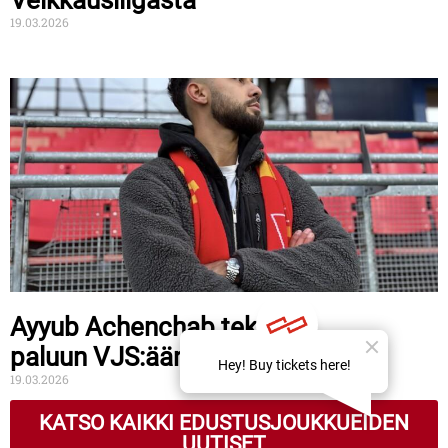
19.03.2026
Ayyub Achenchab tekee
paluun VJS:ään
19.03.2026
KATSO KAIKKI EDUSTUSJOUKKUEIDEN
UUTISET