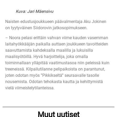
Kuva: Jari Mäensivu
Naisten edustusjoukkueen päävalmentaja Aku Jokinen
on tyytyväinen Siidorovin jatkosopimukseen.
– Noora pelasi erittäin vahvan viime kauden vasemman
laitahyökkääjän paikalla auttaen joukkueen tavoitteiden
saavuttamista kahdeksalla maalilla ja lukuisilla
maalisyötöillä. Hyvä harjoittelija, joka omalla
toiminnallaan ylläpitää vaatimustasoa niin peleissä kuin
treeneissä. Kilpailutilanne pelipaikoista on parantunut,
joten odotan myös ”Pikkikseltä” seuraavalle tasolle
nousemista. Odotan tehokasta kautta ja kehittymistä
vielä viimeistelytilanteissa.
Muut uutiset