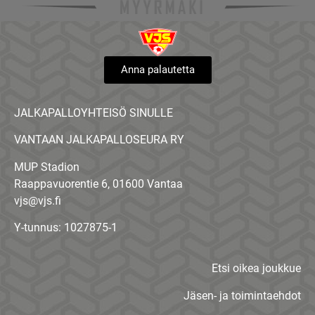
Anna palautetta
JALKAPALLOYHTEISÖ SINULLE
VANTAAN JALKAPALLOSEURA RY
MUP Stadion
Raappavuorentie 6, 01600 Vantaa
vjs@vjs.fi
Y-tunnus: 1027875-1
Etsi oikea joukkue
Jäsen- ja toimintaehdot