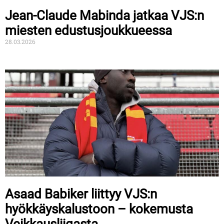
Jean-Claude Mabinda jatkaa VJS:n
miesten edustusjoukkueessa
28.03.2026
Asaad Babiker liittyy VJS:n
hyökkäyskalustoon – kokemusta
Veikkausliigasta