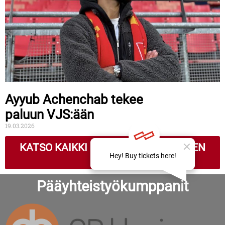
Ayyub Achenchab tekee
paluun VJS:ään
19.03.2026
KATSO KAIKKI EDUSTUSJOUKKUEIDEN
UUTISET
Pääyhteistyökumppanit