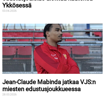
Ykkösessä
03.04.2026
Jean-Claude Mabinda jatkaa VJS:n
miesten edustusjoukkueessa
28.03.2026