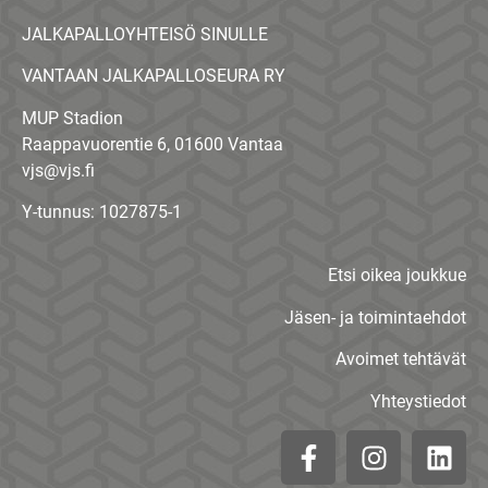
JALKAPALLOYHTEISÖ SINULLE
VANTAAN JALKAPALLOSEURA RY
MUP Stadion
Raappavuorentie 6, 01600 Vantaa
vjs@vjs.fi
Y-tunnus: 1027875-1
Etsi oikea joukkue
Jäsen- ja toimintaehdot
Avoimet tehtävät
Yhteystiedot