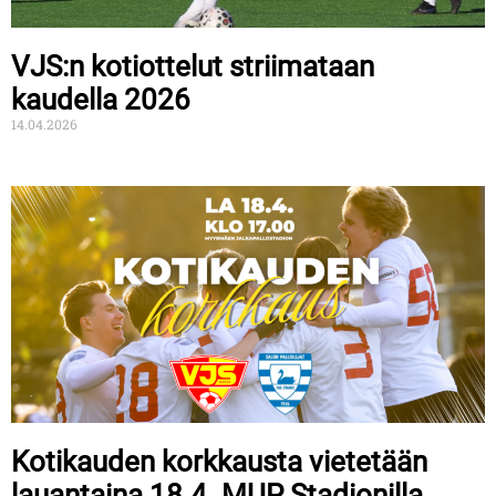
VJS:n kotiottelut striimataan
kaudella 2026
14.04.2026
Kotikauden korkkausta vietetään
lauantaina 18.4. MUP Stadionilla