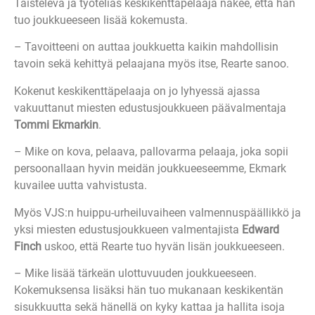
Taisteleva ja työteliäs keskikenttäpelaaja näkee, että hän
tuo joukkueeseen lisää kokemusta.
– Tavoitteeni on auttaa joukkuetta kaikin mahdollisin
tavoin sekä kehittyä pelaajana myös itse, Rearte sanoo.
Kokenut keskikenttäpelaaja on jo lyhyessä ajassa
vakuuttanut miesten edustusjoukkueen päävalmentaja
Tommi Ekmarkin
.
– Mike on kova, pelaava, pallovarma pelaaja, joka sopii
persoonallaan hyvin meidän joukkueeseemme, Ekmark
kuvailee uutta vahvistusta.
Myös VJS:n huippu-urheiluvaiheen valmennuspäällikkö ja
yksi miesten edustusjoukkueen valmentajista
Edward
Finch
uskoo, että Rearte tuo hyvän lisän joukkueeseen.
– Mike lisää tärkeän ulottuvuuden joukkueeseen.
Kokemuksensa lisäksi hän tuo mukanaan keskikentän
sisukkuutta sekä hänellä on kyky kattaa ja hallita isoja