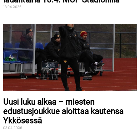
13.04.2026
Uusi luku alkaa – miesten
edustusjoukkue aloittaa kautensa
Ykkösessä
03.04.2026