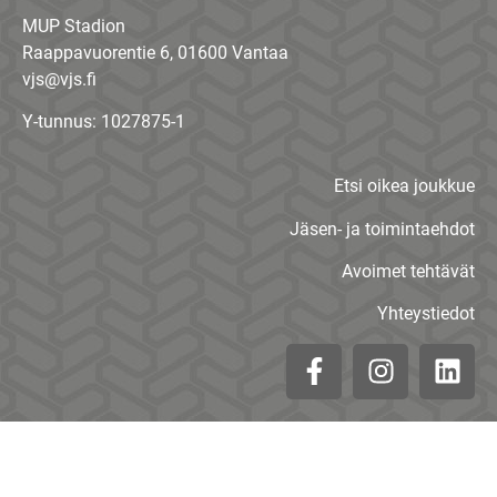
MUP Stadion
Raappavuorentie 6, 01600 Vantaa
vjs@vjs.fi
Y-tunnus: 1027875-1
Etsi oikea joukkue
Jäsen- ja toimintaehdot
Avoimet tehtävät
Yhteystiedot