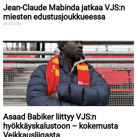
Jean-Claude Mabinda jatkaa VJS:n
miesten edustusjoukkueessa
28.03.2026
Asaad Babiker liittyy VJS:n
hyökkäyskalustoon – kokemusta
Veikkausliigasta