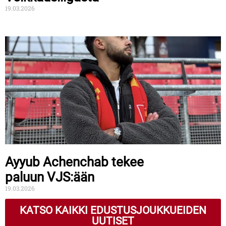
19.03.2026
Ayyub Achenchab tekee
paluun VJS:ään
19.03.2026
KATSO KAIKKI EDUSTUSJOUKKUEIDEN
UUTISET