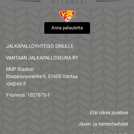
Anna palautetta
JALKAPALLOYHTEISÖ SINULLE
VANTAAN JALKAPALLOSEURA RY
MUP Stadion
Raappavuorentie 6, 01600 Vantaa
vjs@vjs.fi
Y-tunnus: 1027875-1
Etsi oikea joukkue
Jäsen- ja toimintaehdot