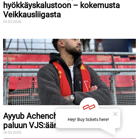
hyökkäyskalustoon – kokemusta
Veikkausliigasta
19.03.2026
Ayyub Achenchab tekee
paluun VJS:ään
19.03.2026