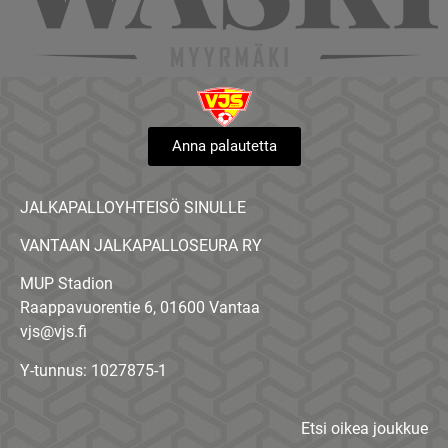
Anna palautetta
JALKAPALLOYHTEISÖ SINULLE
VANTAAN JALKAPALLOSEURA RY
MUP Stadion
Raappavuorentie 6, 01600 Vantaa
vjs@vjs.fi
Y-tunnus: 1027875-1
Etsi oikea joukkue