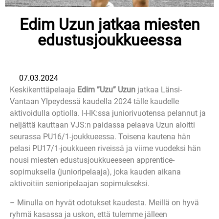
Edim Uzun jatkaa miesten
edustusjoukkueessa
07.03.2024
Keskikenttäpelaaja
Edim ”Uzu” Uzun
jatkaa Länsi-
Vantaan Ylpeydessä kaudella 2024 tälle kaudelle
aktivoidulla optiolla. I-HK:ssa juniorivuotensa pelannut ja
neljättä kauttaan VJS:n paidassa pelaava Uzun aloitti
seurassa PU16/1-joukkueessa. Toisena kautena hän
pelasi PU17/1-joukkueen riveissä ja viime vuodeksi hän
nousi miesten edustusjoukkueeseen apprentice-
sopimuksella (junioripelaaja), joka kauden aikana
aktivoitiin senioripelaajan sopimukseksi.
– Minulla on hyvät odotukset kaudesta. Meillä on hyvä
ryhmä kasassa ja uskon, että tulemme jälleen