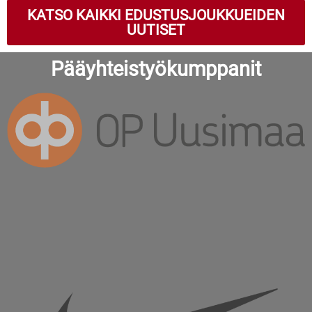
KATSO KAIKKI EDUSTUSJOUKKUEIDEN
UUTISET
Pääyhteistyökumppanit